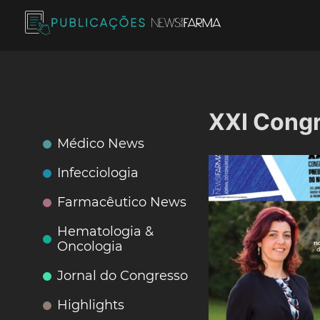
Skip
to
content
Publicações News Farma
XXI Congr
Médico News
Infecciologia
Farmacêutico News
Hematologia &
Oncologia
Jornal do Congresso
Highlights