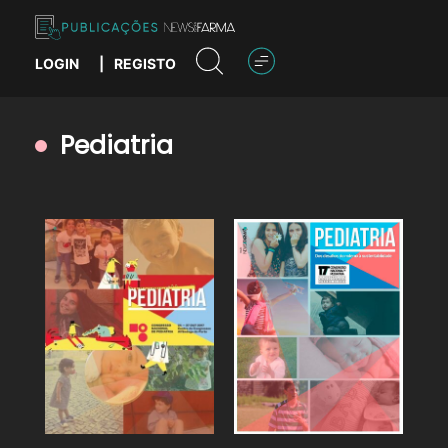
Skip
to
content
LOGIN
|
REGISTO
Publicações News Farma
Pediatria