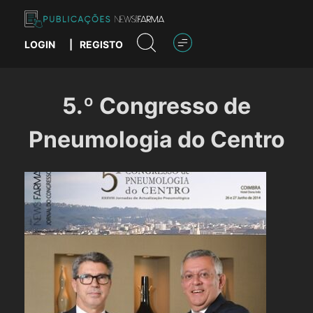
Skip
to
content
LOGIN
|
REGISTO
Publicações News Farma
5.º Congresso de
Pneumologia do Centro