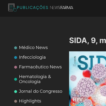
Skip
to
content
Publicações News Farma
SIDA, 9, 
Médico News
Infecciologia
Farmacêutico News
Hematologia &
Oncologia
Jornal do Congresso
Highlights