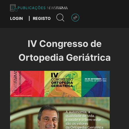
Skip
to
content
LOGIN
|
REGISTO
Publicações News Farma
IV Congresso de
Ortopedia Geriátrica