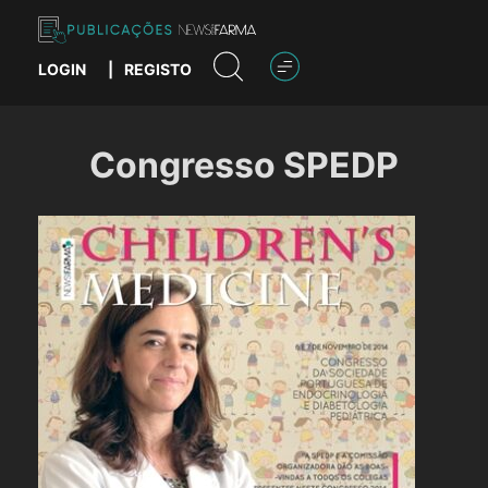
Skip
to
content
LOGIN
|
REGISTO
Publicações News Farma
Congresso SPEDP