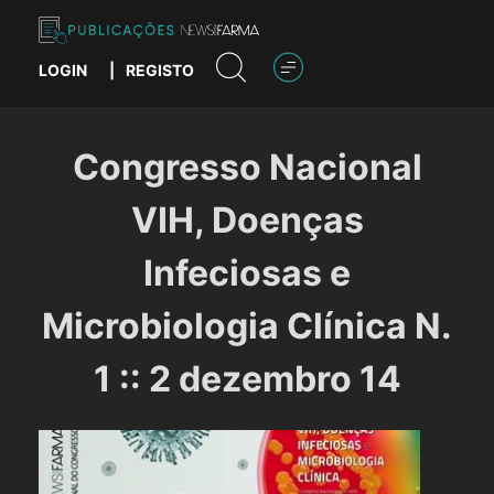
Skip
to
content
LOGIN
|
REGISTO
Publicações News Farma
Congresso Nacional
VIH, Doenças
Infeciosas e
Microbiologia Clínica N.
1 :: 2 dezembro 14