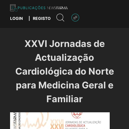
Skip
to
content
LOGIN
|
REGISTO
Publicações News Farma
XXVI Jornadas de
Actualização
Cardiológica do Norte
para Medicina Geral e
Familiar