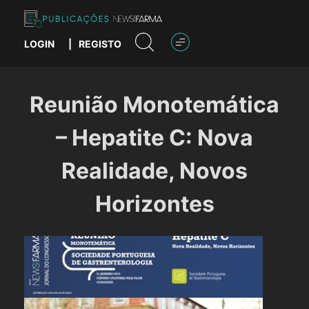
Skip
to
content
LOGIN
|
REGISTO
Publicações News Farma
Reunião Monotemática
– Hepatite C: Nova
Realidade, Novos
Horizontes