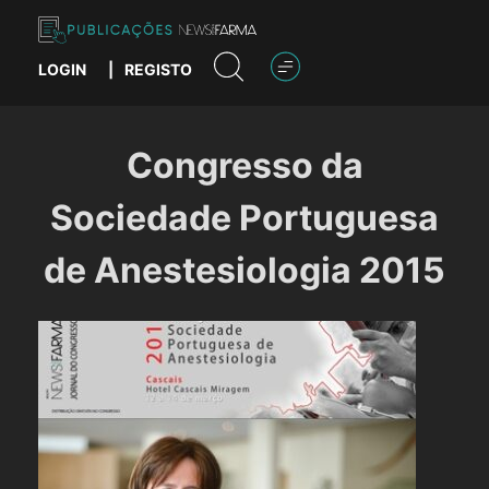
Skip
to
content
LOGIN
|
REGISTO
Publicações News Farma
Congresso da
Sociedade Portuguesa
de Anestesiologia 2015