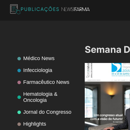
Skip
to
content
Publicações News Farma
Semana Di
Médico News
Infecciologia
Farmacêutico News
Hematologia &
Oncologia
Jornal do Congresso
Highlights