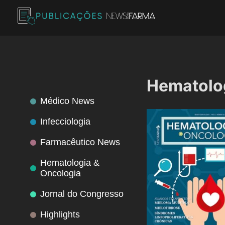
Skip
to
content
Publicações News Farma
Hematolog
Médico News
Infecciologia
Farmacêutico News
Hematologia &
Oncologia
Jornal do Congresso
Highlights