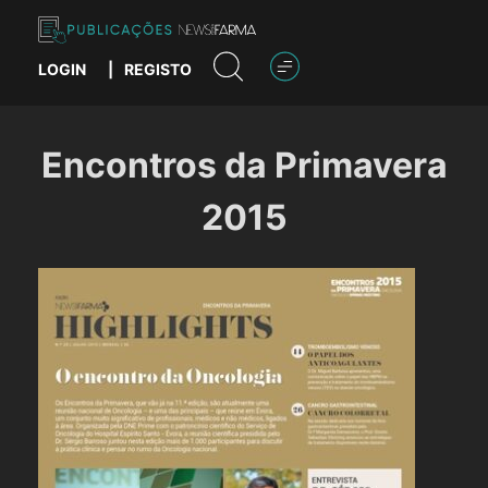
Skip
to
content
LOGIN
|
REGISTO
Publicações News Farma
Encontros da Primavera
2015