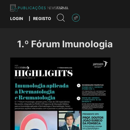
Skip
to
content
LOGIN
|
REGISTO
Publicações News Farma
1.º Fórum Imunologia