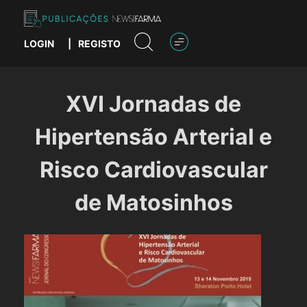
Skip
to
content
LOGIN
|
REGISTO
Publicações News Farma
XVI Jornadas de
Hipertensão Arterial e
Risco Cardiovascular
de Matosinhos