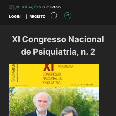
Skip
to
content
LOGIN
|
REGISTO
Publicações News Farma
XI Congresso Nacional
de Psiquiatria, n. 2