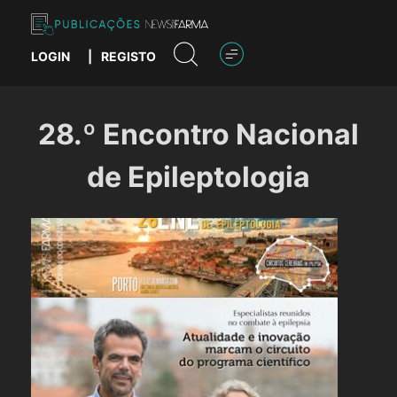
Skip
to
content
LOGIN
|
REGISTO
Publicações News Farma
28.º Encontro Nacional
de Epileptologia