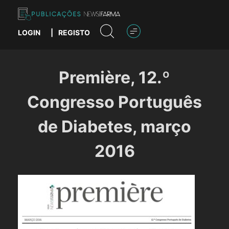
Skip
to
content
LOGIN
|
REGISTO
Publicações News Farma
Première, 12.º
Congresso Português
de Diabetes, março
2016