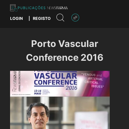
Skip
to
content
LOGIN
|
REGISTO
Publicações News Farma
Porto Vascular
Conference 2016