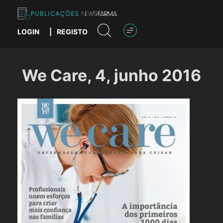
Skip
to
content
LOGIN
|
REGISTO
Publicações News Farma
We Care, 4, junho 2016