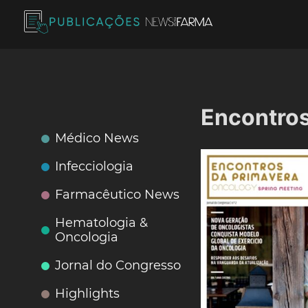
Skip
to
content
Publicações News Farma
Encontros
Médico News
Infecciologia
Farmacêutico News
Hematologia &
Oncologia
Jornal do Congresso
Highlights