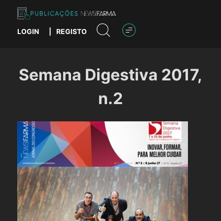
Skip
to
content
LOGIN
|
REGISTO
Publicações News Farma
Semana Digestiva 2017,
n.2