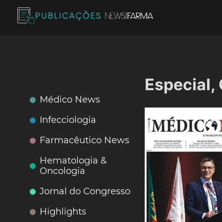
Skip
to
content
Publicações News Farma
Especial,
Médico News
Infecciologia
Farmacêutico News
Hematologia &
Oncologia
Jornal do Congresso
Highlights