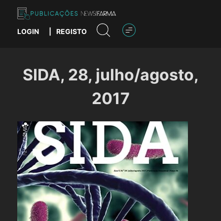
Skip
to
content
LOGIN
|
REGISTO
Publicações News Farma
SIDA, 28, julho/agosto,
2017