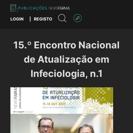
Skip
to
content
LOGIN
|
REGISTO
Publicações News Farma
15.º Encontro Nacional
de Atualização em
Infeciologia, n.1