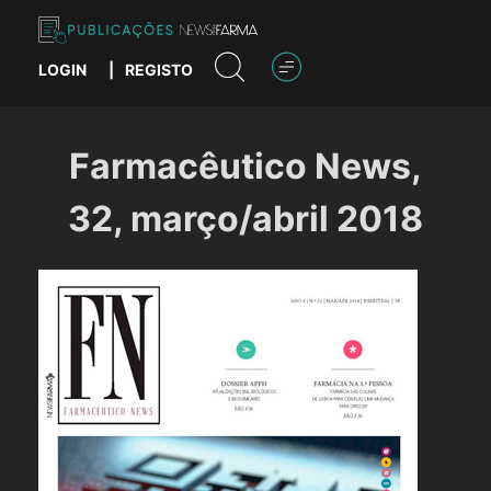
Skip
to
content
LOGIN
|
REGISTO
Publicações News Farma
Farmacêutico News,
32, março/abril 2018