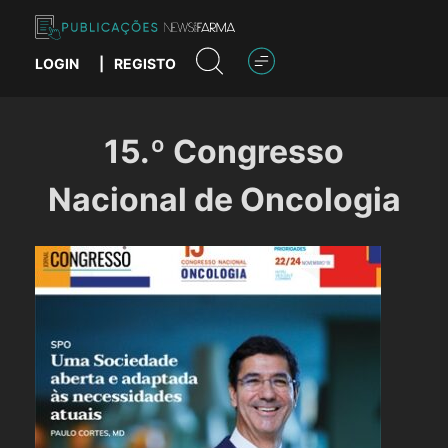
Skip
to
content
LOGIN
|
REGISTO
Publicações News Farma
15.º Congresso
Nacional de Oncologia