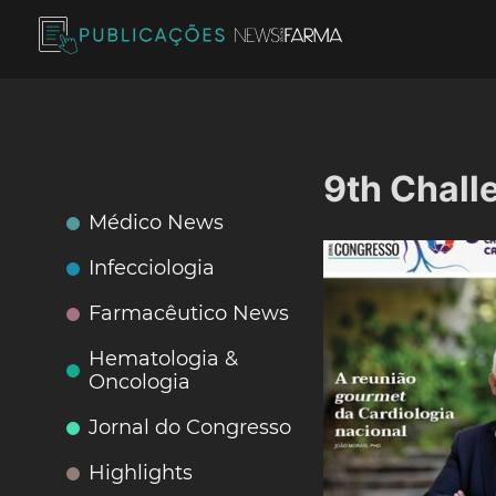
Skip
to
content
Publicações News Farma
9th Chall
Médico News
Infecciologia
Farmacêutico News
Hematologia &
Oncologia
Jornal do Congresso
Highlights