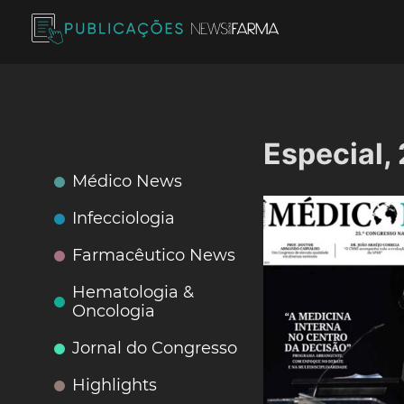
Skip
to
content
Publicações News Farma
Especial,
Médico News
Infecciologia
Farmacêutico News
Hematologia &
Oncologia
Jornal do Congresso
Highlights