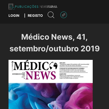
Skip
to
content
LOGIN
|
REGISTO
Publicações News Farma
Médico News, 41,
setembro/outubro 2019