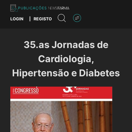
Skip
to
content
LOGIN
|
REGISTO
Publicações News Farma
35.as Jornadas de
Cardiologia,
Hipertensão e Diabetes