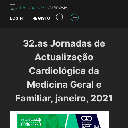
Skip
to
content
LOGIN
|
REGISTO
Publicações News Farma
32.as Jornadas de
Actualização
Cardiológica da
Medicina Geral e
Familiar, janeiro, 2021