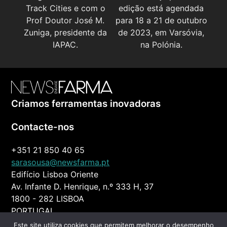
Track Cities e com o
edição está agendada
Prof Doutor José M.
para 18 a 21 de outubro
Zuniga, presidente da
de 2023, em Varsóvia,
IAPAC.
na Polónia.
Criamos ferramentas inovadoras
Contacte-nos
+351 21 850 40 65
sarasousa@newsfarma.pt
Edifício Lisboa Oriente
Av. Infante D. Henrique, n.º 333 H, 37
1800 - 282 LISBOA
PORTUGAL
Este site utiliza cookies que permitem melhorar o desempenho