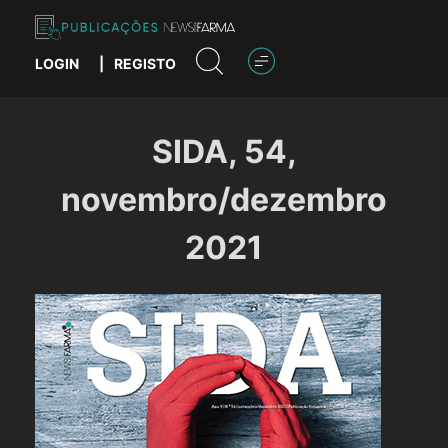
Skip
to
content
LOGIN
|
REGISTO
Publicações News Farma
SIDA, 54,
novembro/dezembro
2021