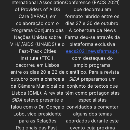
International Association
Conference (EACS 2021)
of Providers of AIDS
que decorreu em
Care (IAPAC), em
formato híbrido entre os
colaboração com o
dias 27 e 30 de outubro.
Programa Conjunto das
A cobertura da News
Nações Unidas sobre
Farma deu-se através da
VIH/ /AIDS (UNAIDS) e o
plataforma exclusiva
Fast-Track Cities
eacs2021.newsfarma.pt
,
Institute (FTCI),
com destaques do
decorreu em Lisboa
amplo programa
entre os dias 20 e 22 de
científico. Para a revista
outubro com a chancela
SIDA
preparamos um
da Câmara Municipal de
conjunto de textos que
Lisboa (CML). A revista
têm como protagonistas
SIDA
esteve presente e
especialistas
falou com o Dr. Gonçalo
convidados a comentar
Lobo, vice-presidente
alguns dos temas
para as Relações
abordados durante este
Regionais das Fast-
evento cuja próxima