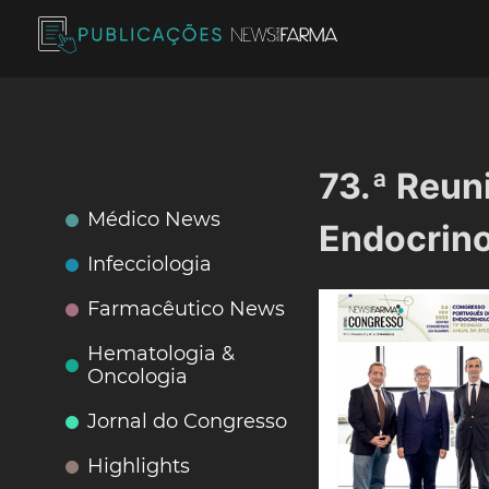
Skip
to
content
Publicações News Farma
73.ª Reun
Médico News
Endocrino
Infecciologia
Farmacêutico News
Hematologia &
Oncologia
Jornal do Congresso
Highlights