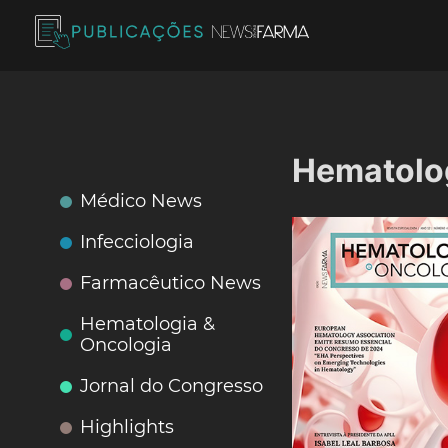
Skip
to
content
Publicações News Farma
Hematolog
Médico News
Infecciologia
Farmacêutico News
Hematologia &
Oncologia
Jornal do Congresso
Highlights