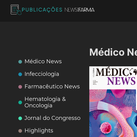
Skip
to
content
Publicações News Farma
Médico N
Médico News
Infecciologia
Farmacêutico News
Hematologia &
Oncologia
Jornal do Congresso
Highlights