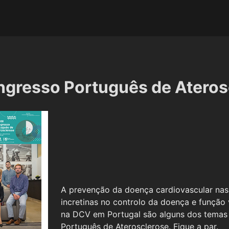
ngresso Português de Aterosc
A prevenção da doença cardiovascular nas m
incretinas no controlo da doença e função
na DCV em Portugal são alguns dos temas 
Português de Aterosclerose. Fique a par.