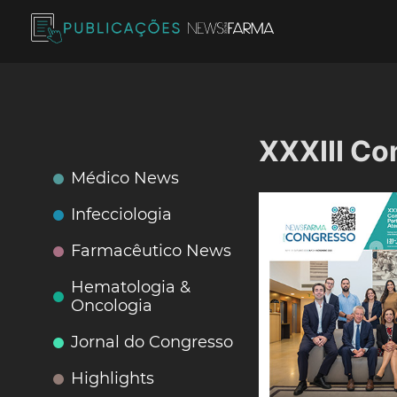
Skip
to
content
Publicações News Farma
XXXIII Co
Médico News
Infecciologia
Farmacêutico News
Hematologia &
Oncologia
Jornal do Congresso
Highlights